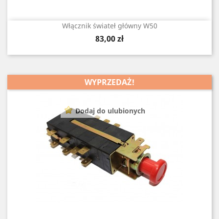
Włącznik świateł główny W50
Cena
83,00 zł
WYPRZEDAŻ!
Dodaj do ulubionych