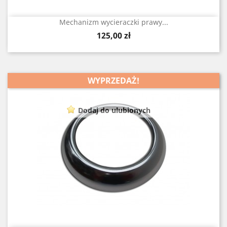
Mechanizm wycieraczki prawy...
Cena
125,00 zł
WYPRZEDAŻ!
Dodaj do ulubionych