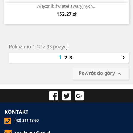
Włącznik świateł awaryjnych...
Cena
152,27 zł
Pokazano 1-12 z 33 pozycji
1
2
3

Powrót do góry

KONTAKT
(42) 211 18 60
mailbomix@wp.pl