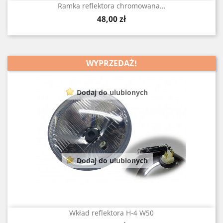
Ramka reflektora chromowana...
Cena
48,00 zł
WYPRZEDAŻ!
Dodaj do ulubionych
Dodaj do ulubionych
Wkład reflektora H-4 W50