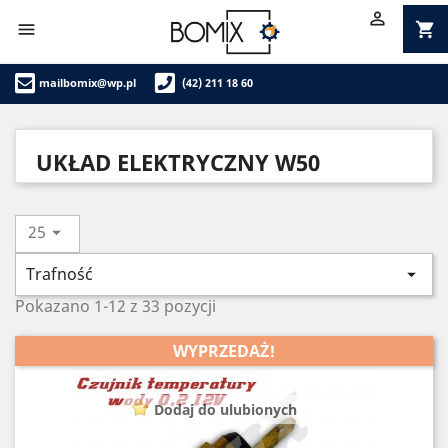

shopping_cart

mailbomix@wp.pl
(42) 211 18 60
UKŁAD ELEKTRYCZNY W50
25

Trafność

Pokazano 1-12 z 33 pozycji
WYPRZEDAŻ!
Dodaj do ulubionych