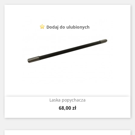
Dodaj do ulubionych
Laska popychacza
Cena
68,00 zł