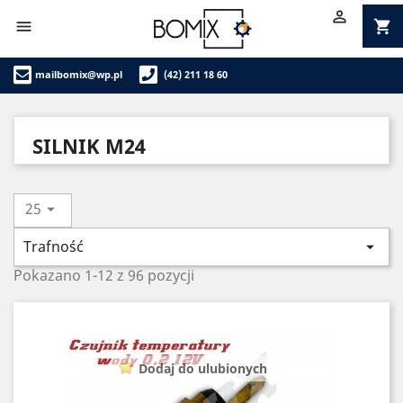

shopping_cart

mailbomix@wp.pl
(42) 211 18 60
SILNIK M24
25

Trafność

Pokazano 1-12 z 96 pozycji
Dodaj do ulubionych