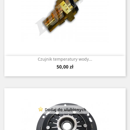
Czujnik temperatury wody...
Cena
50,00 zł
Dodaj do ulubionych