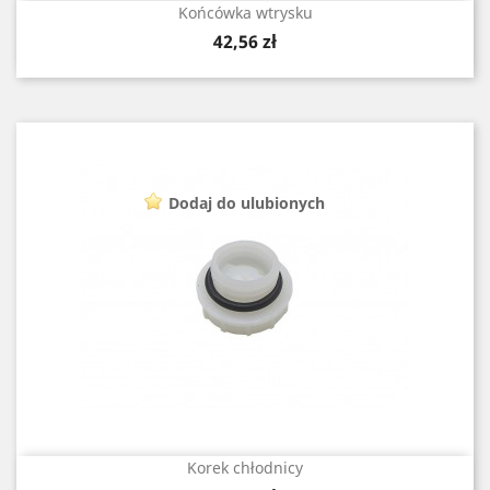
Końcówka wtrysku
Cena
42,56 zł
Dodaj do ulubionych
Korek chłodnicy