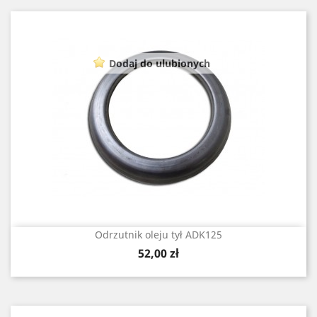
Dodaj do ulubionych
Odrzutnik oleju tył ADK125
Cena
52,00 zł