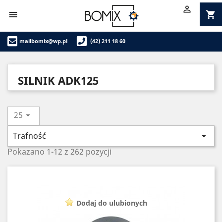

shopping_cart

mailbomix@wp.pl
(42) 211 18 60
SILNIK ADK125
25

Trafność

Pokazano 1-12 z 262 pozycji
Dodaj do ulubionych