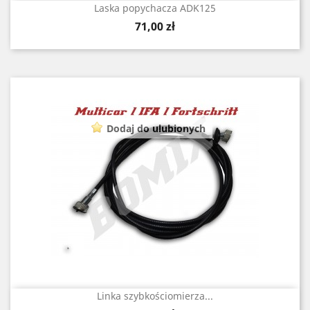
Laska popychacza ADK125
Cena
71,00 zł
Dodaj do ulubionych
Linka szybkościomierza...