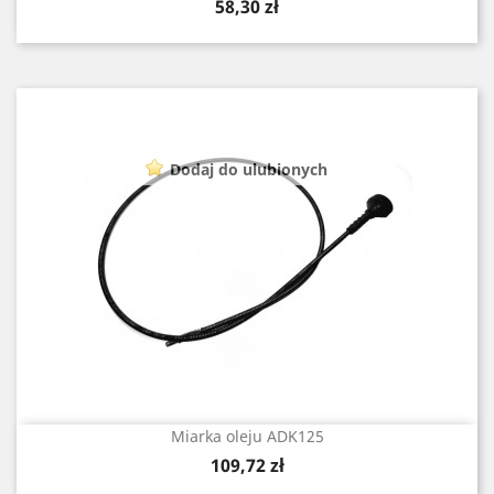
Cena
58,30 zł
Dodaj do ulubionych
Miarka oleju ADK125
Cena
109,72 zł