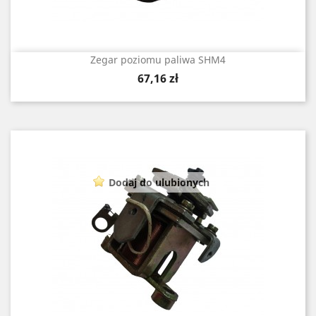
Zegar poziomu paliwa SHM4
Cena
67,16 zł
Dodaj do ulubionych