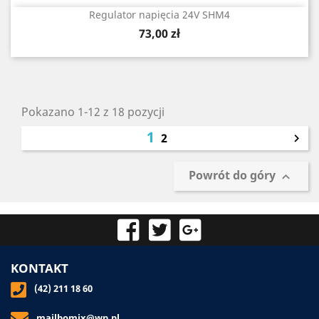
Regulator napięcia 24V SHM4
Cena
73,00 zł
Pokazano 1-12 z 18 pozycji
1
2

Powrót do góry

KONTAKT
(42) 211 18 60
mailbomix@wp.pl