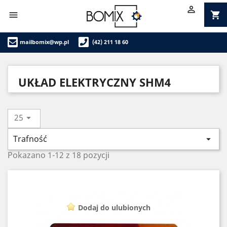

shopping_cart

mailbomix@wp.pl
(42) 211 18 60
UKŁAD ELEKTRYCZNY SHM4
25

Trafność

Pokazano 1-12 z 18 pozycji
Dodaj do ulubionych