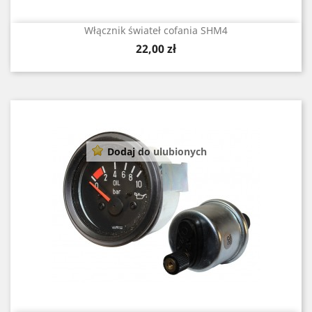
Włącznik świateł cofania SHM4
Cena
22,00 zł
Dodaj do ulubionych