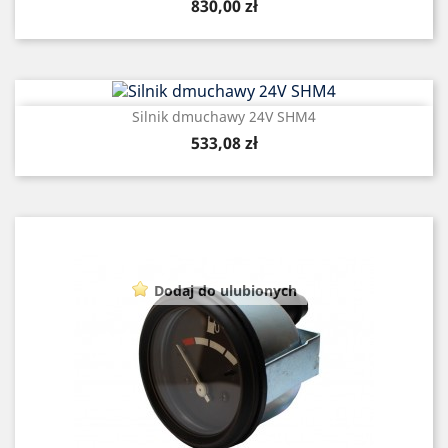
Cena
830,00 zł
Silnik dmuchawy 24V SHM4
Cena
533,08 zł
Dodaj do ulubionych