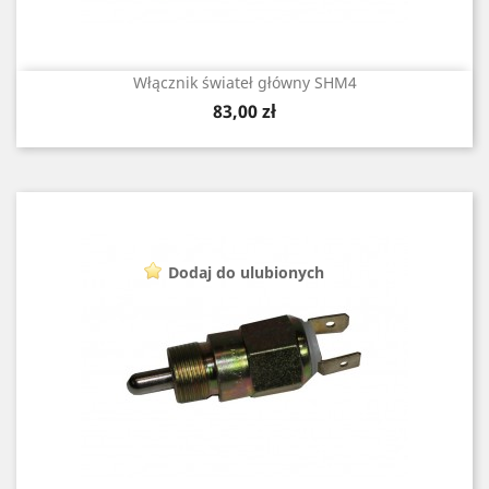
Włącznik świateł główny SHM4
Cena
83,00 zł
Dodaj do ulubionych