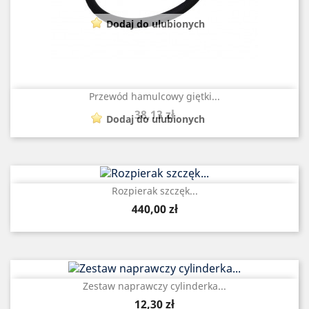
Dodaj do ulubionych
Przewód hamulcowy giętki...
Cena
38,13 zł
Dodaj do ulubionych
Rozpierak szczęk...
Cena
440,00 zł
Zestaw naprawczy cylinderka...
Cena
12,30 zł