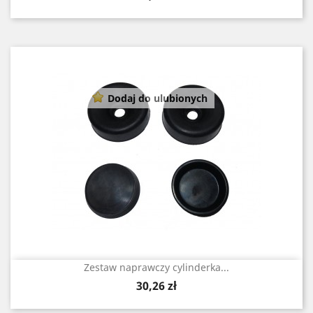
Dodaj do ulubionych
Zestaw naprawczy cylinderka...
Cena
30,26 zł