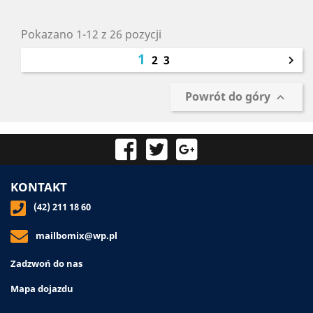
Pokazano 1-12 z 26 pozycji
1
2
3

Powrót do góry

KONTAKT
(42) 211 18 60
mailbomix@wp.pl
Zadzwoń do nas
Mapa dojazdu