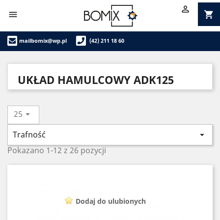

shopping_cart

mailbomix@wp.pl
(42) 211 18 60
UKŁAD HAMULCOWY ADK125
25

Trafność

Pokazano 1-12 z 26 pozycji
Dodaj do ulubionych