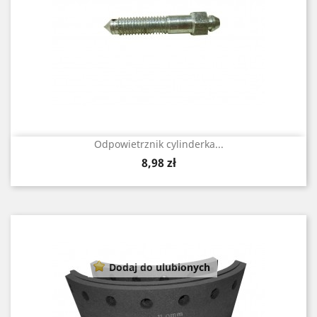
Odpowietrznik cylinderka...
Cena
8,98 zł
Dodaj do ulubionych